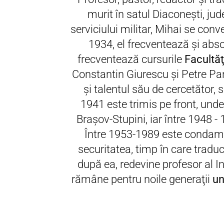
murit în satul Diaconeşti, ju
serviciului militar, Mihai se con
1934, el frecventează şi abso
frecventează cursurile
Facultăţi
Constantin Giurescu şi Petre Pa
şi talentul său de cercetător, s
1941 este trimis pe front, unde
Braşov-Stupini, iar între 1948 
Între 1953-1989 este condamnat
securitatea, timp în care traduce
după ea, redevine profesor al In
rămâne pentru noile generaţii
un