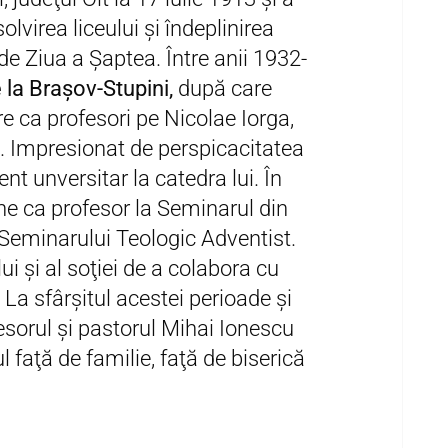
virea liceului şi îndeplinirea
de Ziua a Șaptea. Între anii 1932-
la Braşov-Stupini,
după care
re ca profesori pe Nicolae Iorga,
. Impresionat de perspicacitatea
ent unversitar la catedra lui. În
ine ca profesor la Seminarul din
 Seminarului Teologic Adventist.
i şi al soţiei de a colabora cu
. La sfârşitul acestei perioade şi
fesorul şi pastorul Mihai Ionescu
faţă de familie, faţă de biserică