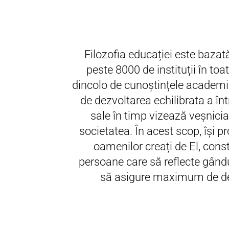
Filozofia educației este baza
peste 8000 de instituții în to
dincolo de cunoștințele academice
de dezvoltarea echilibrata a în
sale în timp vizează veșnicia.
societatea. În acest scop, își 
oamenilor creați de El, con
persoane care să reflecte gând
să asigure maximum de dez