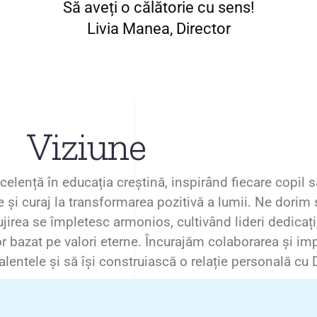
Să aveți o călătorie cu sens!
Livia Manea, Director
Viziune
lență în educația creștină, inspirând fiecare copil s
ne și curaj la transformarea pozitivă a lumii. Ne dori
jirea se împletesc armonios, cultivând lideri dedicaț
or bazat pe valori eterne. Încurajăm colaborarea și impl
talentele și să își construiască o relație personală c