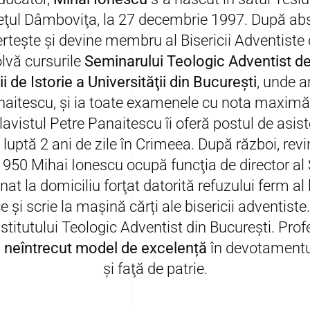
deţul Dâmboviţa, la 27 decembrie 1997. După absol
verteşte şi devine membru al Bisericii Adventiste 
lvă cursurile
Seminarului Teologic Adventist de 
i de Istorie a Universităţii din Bucureşti
, unde a
naitescu, şi ia toate examenele cu nota maximă
lavistul Petre Panaitescu îi oferă postul de asist
 luptă 2 ani de zile în Crimeea. După război, rev
- 1950 Mihai Ionescu ocupă funcţia de director al
 la domiciliu forţat datorită refuzului ferm al lu
 și scrie la mașină cărți ale bisericii adventiste
stitutului Teologic Adventist din Bucureşti. Pro
 neîntrecut model de excelență
în devotamentul 
şi faţă de patrie.