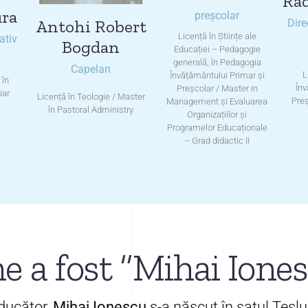
Ra
ura
preșcolar
Antohi Robert
Dire
Licență în Științe ale
ativ
Bogdan
Educației – Pedagogie
generală, în Pedagogia
Capelan
L
Învățământului Primar și
 în
Înv
Preșcolar / Master in
iar
Licență în Teologie / Master
Preș
Management și Evaluarea
în Pastoral Administry
Organizațiilor și
Programelor Educaționale
– Grad didactic II
e a fost ”Mihai Ione
aducător,
Mihai Ionescu
s-a născut în satul Teslui,