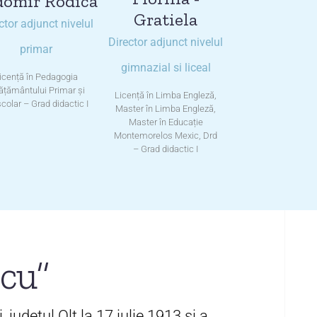
domir Rodica
Gratiela
ctor adjunct nivelul
Director adjunct nivelul
primar
gimnazial si liceal
icență în Pedagogia
ățământului Primar și
Licență în Limba Engleză,
colar – Grad didactic I
Master în Limba Engleză,
Master în Educație
Montemorelos Mexic, Drd
– Grad didactic I
scu”
 judeţul Olt la 17 iulie 1913 şi a