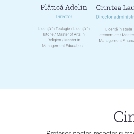
Plătică Adelin
Crintea La
Director
Director administr
Licență în Teologie / Licență în
Licență în studii
Istorie / Master of Arts in
economice / Master
Religion / Master in
Management Financ
Management Educațional
Cin
Profesor, pastor, redactor şi tr