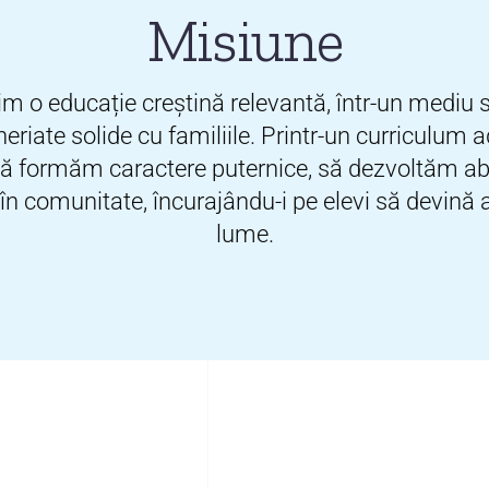
Misiune
m o educație creștină relevantă, într-un mediu si
neriate solide cu familiile. Printr-un curriculum
formăm caractere puternice, să dezvoltăm abilit
 comunitate, încurajându-i pe elevi să devină ag
lume.