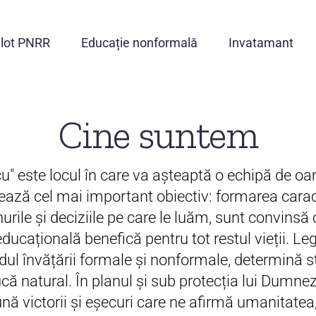
ilot PNRR
Educație nonformală
Invatamant
Cine suntem
u" este locul în care va așteaptă o echipă de oame
ează cel mai important obiectiv: formarea carac
nurile și deciziile pe care le luăm, sunt convinsă c
ucațională benefică pentru tot restul vieții. Legăt
fondul învățării formale și nonformale, determină 
ă natural. În planul și sub protecția lui Dumneze
nă victorii și eşecuri care ne afirmă umanitate