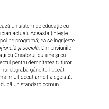
nează un sistem de educație cu
ciari actuali. Aceasta țintește
apoi pe programă; ea se îngrijește
oțională și socială
. Dimensiunile
ții cu Creatorul, cu sine și cu
pectul pentru demnitatea tuturor
 mai degrabă gânditori decât
mai mult decât ambiția egoistă;
nu după un standard comun.