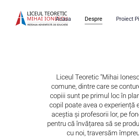
Acasa
Despre
Proiect P
Liceul Teoretic "Mihai Ionesc
comune, dintre care se contur
copiii sunt pe primul loc în pla
copil poate avea o experiență ed
aceștia și profesorii lor, pe 
pentru că învățarea să se produc
cu noi, traversăm împreu