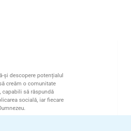
ă-și descopere potențialul
m să creăm o comunitate
i, capabili să răspundă
icarea socială, iar fiecare
u Dumnezeu.