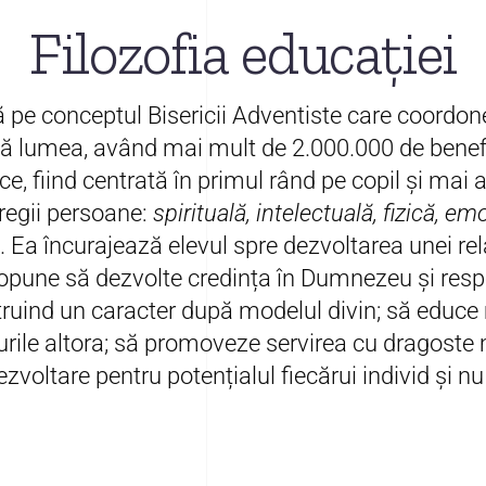
Filozofia educației
tă pe conceptul Bisericii Adventiste care coordo
ată lumea, având mai mult de 2.000.000 de benefi
, fiind centrată în primul rând pe copil și mai 
tregii persoane:
spirituală, intelectuală, fizică, em
 Ea încurajează elevul spre dezvoltarea unei rela
propune să dezvolte credința în Dumnezeu și res
struind un caracter după modelul divin; să educe
urile altora; să promoveze servirea cu dragoste 
voltare pentru potențialul fiecărui individ și 