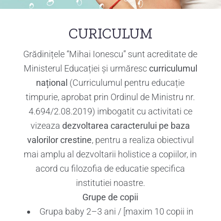
CURICULUM
Grădinițele “Mihai Ionescu” sunt acreditate de
Ministerul Educației și urmăresc
curriculumul
național
(Curriculumul pentru educație
timpurie, aprobat prin Ordinul de Ministru nr.
4.694/2.08.2019) imbogatit cu activitati ce
vizeaza
dezvoltarea caracterului
pe baza
valorilor crestine
, pentru a realiza obiectivul
mai amplu al dezvoltarii holistice a copiilor, in
acord cu filozofia de educatie specifica
institutiei noastre.
Grupe de copii
Grupa baby 2–3 ani / [maxim 10 copii in