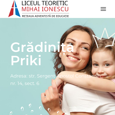
Grădinița
Priki
Adresa: str. Sergent Apostol Constantin,
nr. 14, sect. 6