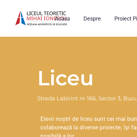
Acasa
Despre
Proiect P
Liceu
Strada Labirint nr 166, Sector 3, Bucu
Elevii noștri de liceu sunt cei mai bu
colaborează la diverse proiecte, își f
posibilă a lor.