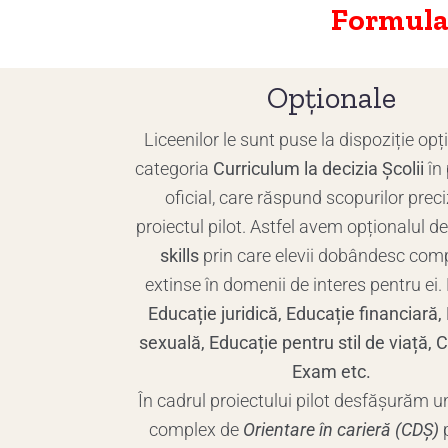
Formular 
Opționale
Liceenilor le sunt puse la dispoziție opț
categoria
Curriculum la decizia Școlii
în
oficial, care răspund scopurilor preci
proiectul pilot. Astfel avem opționalul 
skills
prin care elevii dobândesc com
extinse în domenii de interes pentru ei
Educație juridică, Educație financiară,
sexuală, Educație pentru stil de viață,
Exam etc.
În cadrul proiectului pilot desfășurăm 
complex de
Orientare în carieră (CDȘ)
p