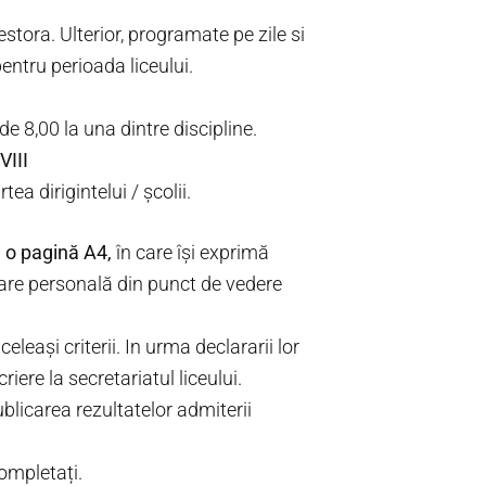
estora. Ulterior, programate pe zile si
pentru perioada liceului.
e 8,00 la una dintre discipline.
VIII
tea dirigintelui / școlii.
 o pagină A4,
în care își exprimă
ltare personală din punct de vedere
eleași criterii. In urma declararii lor
ere la secretariatul liceului.
licarea rezultatelor admiterii
completați.