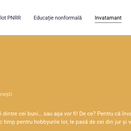
ilot PNRR
Educație nonformală
Invatamant
rești
ni dintre cei buni… sau așa vor fi! De ce? Pentru că î
ac timp pentru hobbyurile lor, le pasă de cei din jur ș