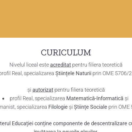
CURICULUM
Nivelul liceal este
acreditat
pentru filiera teoretică
profil Real, specializarea
Științele Naturii
prin OME 5706/
și
autorizat
pentru filiera teoretică
profil Real, specializarea
Matematică-Informatică
și
Umanist, specializarea
Filologie
și
Științe Sociale
prin OME 
sterul Educației conține componente de descentralizare cu
învățarea la nevoile elevilor.