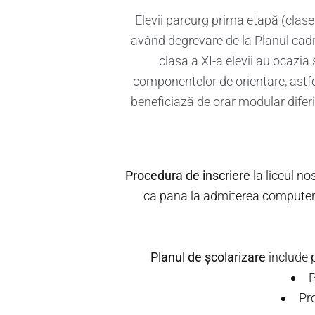
Elevii parcurg prima etapă (clasele
având degrevare de la Planul cadru 
clasa a XI-a elevii au ocazia
componentelor de orientare, astfel 
beneficiază de orar modular diferi
Procedura de inscriere
la liceul no
ca pana la admiterea computeriz
Planul de școlarizare
include p
P
Pro