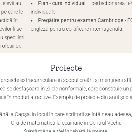
, elevii au
Pian - curs individual
– perfecționarea tehn
 pe care le
individuale.
actică în
Pregătire pentru examen Cambridge - F
ilor li se
engleză pentru certificare internațională.
 speciliști
rofesiilor.
Proiecte
roiecte extracurriculare în scopul creării și menținerii stării
tea se desfășoară în Z
ilele nonformale,
care constituie un p
ce în moduri atractive. Exemplu de proiecte din anul școla
ă la Capșa, în locul în care scriitorii se întâlneau adesea,
Ora de matematică la ceainărie în Centrul Vechi.
Săptămâna altfel în tabără la munte.