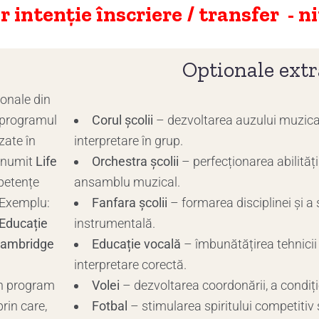
intenție înscriere / transfer - ni
Optionale extr
ionale din
 programul
Corul școlii
– dezvoltarea auzului muzical 
zate în
interpretare în grup.
denumit
Life
Orchestra școlii
– perfecționarea abilități
petențe
ansamblu muzical.
. Exemplu:
Fanfara școlii
– formarea disciplinei și a s
 Educație
instrumentală.
 Cambridge
Educație vocală
– îmbunătățirea tehnicii 
interpretare corectă.
un program
Volei
– dezvoltarea coordonării, a condiției
rin care,
Fotbal
– stimularea spiritului competitiv ș