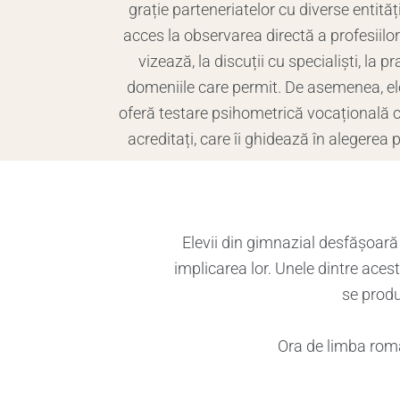
grație parteneriatelor cu diverse entități
acces la observarea directă a profesiilor
vizează, la discuții cu specialiști, la pr
domeniile care permit. De asemenea, elev
oferă testare psihometrică vocațională cu
acreditați, care îi ghidează în alegerea p
Elevii din gimnazial desfășoară p
implicarea lor. Unele dintre aces
se produ
Ora de limba român