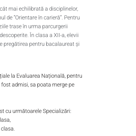
cât mai echilibrată a disciplinelor,
ul de ”Orientare în carieră”. Pentru
iile trase în urma parcurgerii
escoperite. În clasa a XII-a, elevii
pe pregătirea pentru bacalaureat și
țiale la Evaluarea Națională, pentru
u fost admisi, sa poata merge pe
st cu următoarele Specializări:
lasa,
 clasa.