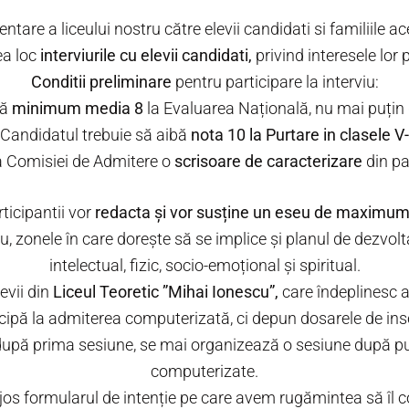
ntare a liceului nostru către elevii candidati si familiile ac
ea loc
interviurile cu elevii candidati,
privind interesele lor 
Conditii preliminare
pentru participare la interviu:
nă
minimum media 8
la Evaluarea Națională, nu mai puțin d
Candidatul trebuie să aibă
nota 10 la Purtare in clasele V-
a Comisiei de Admitere o
scrisoare de caracterizare
din par
rticipantii vor
redacta și vor susține un eseu de maximum
eu, zonele în care dorește să se implice și planul de dezvo
intelectual, fizic, socio-emoțional și spiritual.
evii din
Liceul Teoretic ”Mihai Ionescu”,
care îndeplinesc ac
icipă la admiterea computerizată, ci depun dosarele de inscri
 după prima sesiune, se mai organizează o sesiune după pub
computerizate.
 jos formularul de intenție pe care avem rugămintea să îl 