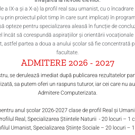
 a IX-a și a X-a) la profil real sau umanist, cu o încadrare 
prin proiectul pilot timp în care sunt implicați în program
 să opteze pentru specializarea aleasă în funcție de concluz
încât să corespundă aspirațiilor și orientării vocaționale d
t, astfel partea a doua a anului școlar să fie concentrată 
facultate.
ADMITERE 2026 - 2027
stru, se derulează imediat după publicarea rezultatelor par
ată, sa putem oferi un raspuns tuturor, iar cei care nu a
Admitere Computerizata.
entru anul școlar 2026-2027 clase de profil Real și Umani
rofilul Real, Specializarea Știintele Naturii - 20 locuri – 1 c
filul Umanist, Specializarea Științe Sociale – 20 locuri – 1