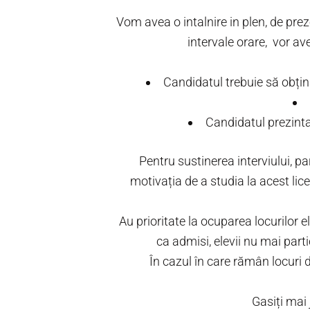
Vom avea o intalnire in plen, de preze
intervale orare, vor av
Candidatul trebuie să obți
Candidatul prezint
Pentru sustinerea interviului, pa
motivația de a studia la acest lic
Au prioritate la ocuparea locurilor el
ca admisi, elevii nu mai part
În cazul în care rămân locuri
Gasiți mai