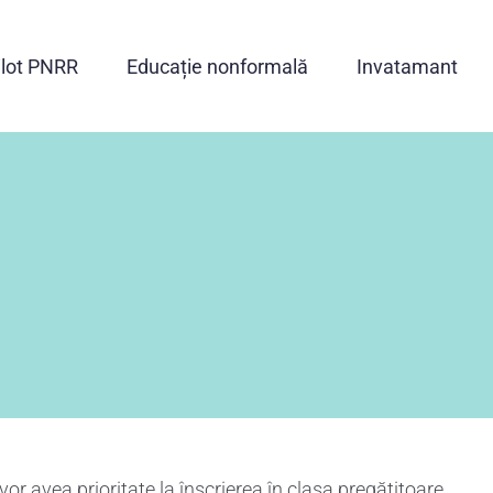
ilot PNRR
Educație nonformală
Invatamant
vor avea prioritate la înscrierea în clasa pregătitoare.