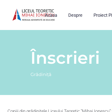
Acasa
Despre
Proiect P
Înscrieri
Grădiniță
Copiii din grădinițele Liceului Teoretic "Mihai Ionescu" 