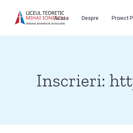
Sari
la
conținutul
Acasa
Despre
Proiect 
principal
Inscrieri: ht