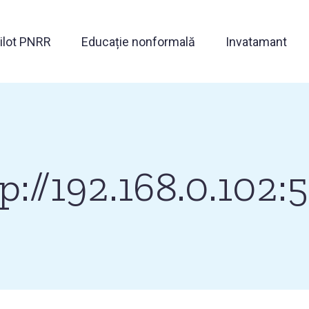
Pilot PNRR
Educație nonformală
Invatamant
tp://192.168.0.102