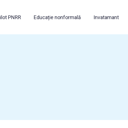
Pilot PNRR
Educație nonformală
Invatamant