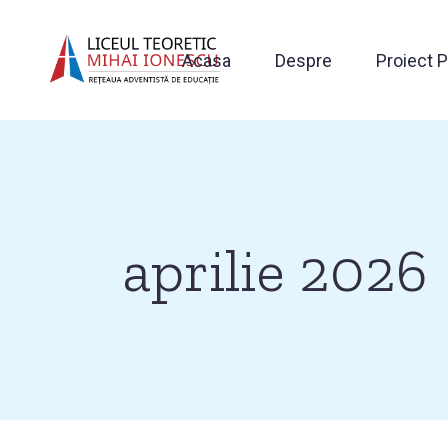
Sari
la
conținutul
Acasa
Despre
Proiect 
principal
aprilie 2026